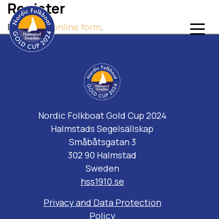
Register
Fill out my
online form
.
Nordic Folkboat Gold Cup 2024
Halmstads Segelsällskap
Småbåtsgatan 3
302 90 Halmstad
Sweden
hss1910.se
Privacy and Data Protection
Policy